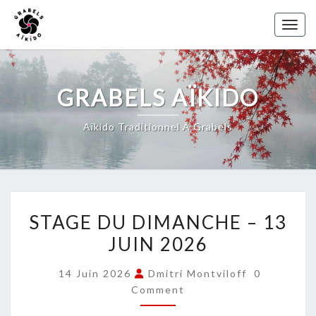
Skip
to
Toggl
content
GRABELS AÏKIDO
Aïkido Traditionnel À Grabels
STAGE
STAGE DU DIMANCHE – 13
DU
JUIN 2026
DIMANCHE
–
COMMENT
14 Juin 2026
Dmitri Montviloff
0
13
Comment
JUIN