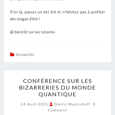
D’ici là, passez un bel été et n’hésitez pas à profiter
des stages d’été !
@ bientôt sur les tatamis
Actualités
CONFÉRENCE
CONFÉRENCE SUR LES
SUR
BIZARRERIES DU MONDE
LES
QUANTIQUE
BIZARRERIES
DU
COMMENT
24 Avril 2025
Dmitri Montviloff
0
MONDE
Comment