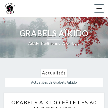
Skip
to
Toggl
content
GRABELS AÏKIDO
Aïkido Traditionnel À Grabels
Actualités
Actualités de Grabels Aïkido
GRABELS
GRABELS AÏKIDO FÊTE LES 60
AÏKIDO