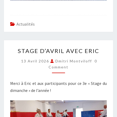
Actualités
STAGE
STAGE D’AVRIL AVEC ERIC
D’AVRIL
AVEC
COMMENT
13 Avril 2026
Dmitri Montviloff
0
ERIC
Comment
Merci à Eric et aux participants pour ce 3e « Stage du
dimanche » de l’année !