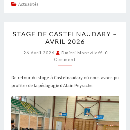
Actualités
STAGE
STAGE DE CASTELNAUDARY –
DE
AVRIL 2026
CASTELNAUDARY
–
COMMENT
26 Avril 2026
Dmitri Montviloff
0
AVRIL
Comment
2026
De retour du stage à Castelnaudary où nous avons pu
profiter de la pédagogie d’Alain Peyrache.