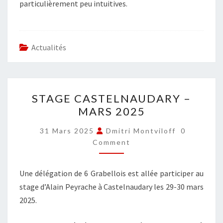
particulièrement peu intuitives.
Actualités
STAGE
STAGE CASTELNAUDARY –
CASTELNAUDARY
MARS 2025
–
MARS
COMMENT
31 Mars 2025
Dmitri Montviloff
0
2025
Comment
Une délégation de 6 Grabellois est allée participer au
stage d’Alain Peyrache à Castelnaudary les 29-30 mars
2025.