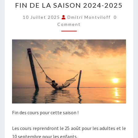
FIN DE LA SAISON 2024-2025
DE
LA
COMMEN
10 Juillet 2025
Dmitri Montviloff
0
SAISON
Comment
2024-
2025
Fin des cours pour cette saison !
Les cours reprendront le 25 août pour les adultes et le
10 septembre pour les enfants.