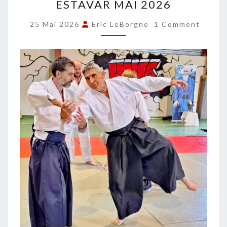
ESTAVAR MAI 2026
PEYRACHE
ESTAVAR
COMMENTS
25 Mai 2026
Eric LeBorgne
1 Comment
MAI
2026