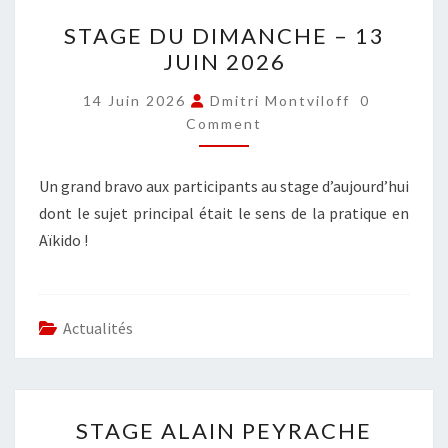
STAGE
STAGE DU DIMANCHE – 13
DU
JUIN 2026
DIMANCHE
–
COMMENT
14 Juin 2026
Dmitri Montviloff
0
13
Comment
JUIN
2026
Un grand bravo aux participants au stage d’aujourd’hui
dont le sujet principal était le sens de la pratique en
Aïkido !
Actualités
STAGE
STAGE ALAIN PEYRACHE
ALAIN