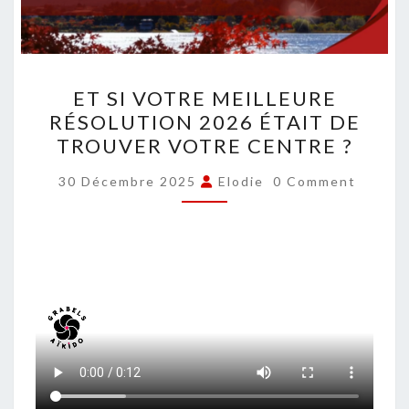
ET
ET SI VOTRE MEILLEURE
SI
RÉSOLUTION 2026 ÉTAIT DE
VOTRE
TROUVER VOTRE CENTRE ?
MEILLEURE
RÉSOLUTION
COMMENTS
30 Décembre 2025
Elodie
0 Comment
2026
ÉTAIT
DE
TROUVER
VOTRE
CENTRE
?