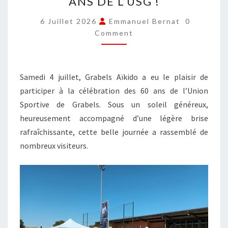
ANS DE L’USG !
FÊTE
LES
COMMEN
6 Juillet 2026
Emmanuel Bernat
0
60
Comment
ANS
DE
L’USG
Samedi 4 juillet, Grabels Aïkido a eu le plaisir de
!
participer à la célébration des 60 ans de l’Union
Sportive de Grabels. Sous un soleil généreux,
heureusement accompagné d’une légère brise
rafraîchissante, cette belle journée a rassemblé de
nombreux visiteurs.