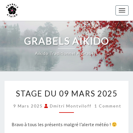
Skip
to
Toggl
content
GRABELS AÏKIDO
Aïkido Traditionnel À Grabels
STAGE
STAGE DU 09 MARS 2025
DU
09
COMMENTS
9 Mars 2025
Dmitri Montviloff
1 Comment
MARS
2025
Bravo à tous les présents malgré l’alerte météo !