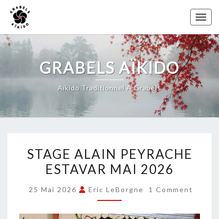
Skip
to
Toggl
content
GRABELS AÏKIDO
Aïkido Traditionnel À Grabels
STAGE
STAGE ALAIN PEYRACHE
ALAIN
ESTAVAR MAI 2026
PEYRACHE
ESTAVAR
COMMENTS
25 Mai 2026
Eric LeBorgne
1 Comment
MAI
2026