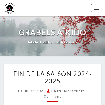
Skip
to
Toggl
content
GRABELS AÏKIDO
Aïkido Traditionnel À Grabels
FIN
FIN DE LA SAISON 2024-
DE
2025
LA
SAISON
COMMEN
10 Juillet 2025
Dmitri Montviloff
0
2024-
Comment
2025